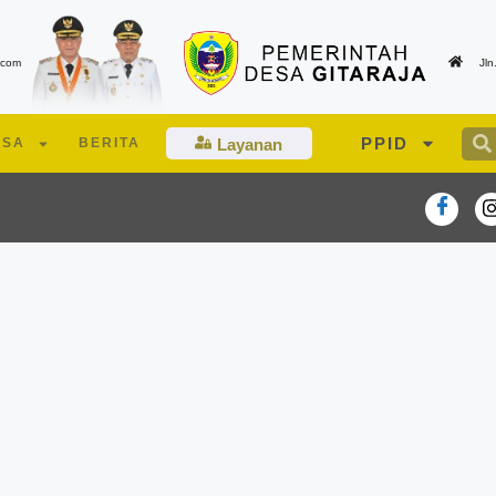
.com
Jl
PPID
ESA
BERITA
Layanan