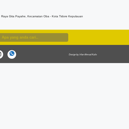
n. Raya Gita Payahe, Kecamatan Oba - Kota Tidore Kepulauan
Design by. Irfan Ahmad Kuilo