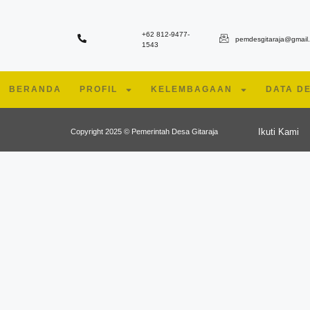
+62 812-9477-
pemdesgitaraja@gmail
1543
BERANDA
PROFIL
KELEMBAGAAN
DATA D
Ikuti Kami
Copyright 2025 © Pemerintah Desa Gitaraja