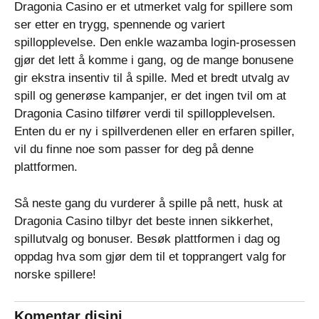
Dragonia Casino er et utmerket valg for spillere som
ser etter en trygg, spennende og variert
spillopplevelse. Den enkle wazamba login-prosessen
gjør det lett å komme i gang, og de mange bonusene
gir ekstra insentiv til å spille. Med et bredt utvalg av
spill og generøse kampanjer, er det ingen tvil om at
Dragonia Casino tilfører verdi til spillopplevelsen.
Enten du er ny i spillverdenen eller en erfaren spiller,
vil du finne noe som passer for deg på denne
plattformen.
Så neste gang du vurderer å spille på nett, husk at
Dragonia Casino tilbyr det beste innen sikkerhet,
spillutvalg og bonuser. Besøk plattformen i dag og
oppdag hva som gjør dem til et topprangert valg for
norske spillere!
Komentar disini