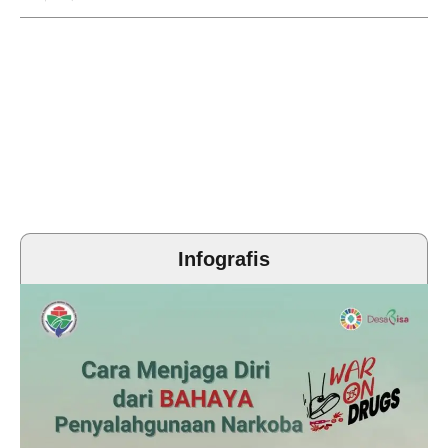
Infografis