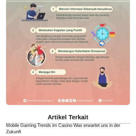
Artikel Terkait
Mobile Gaming Trends im Casino Was erwartet uns in der
Zukunft