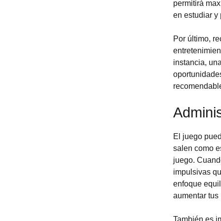
permitirá max
en estudiar y 
Por último, r
entretenimien
instancia, un
oportunidade
recomendable
Adminis
El juego pue
salen como es
juego. Cuando
impulsivas qu
enfoque equil
aumentar tus 
También es im