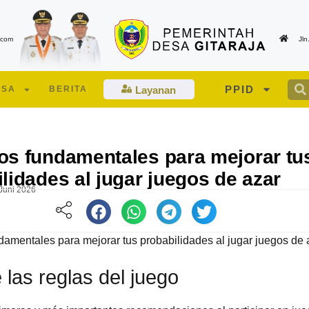
.com
Jl
PPID
ESA
BERITA
Layanan
os fundamentales para mejorar tu
lidades al jugar juegos de azar
 Juni 2026
amentales para mejorar tus probabilidades al jugar juegos de 
las reglas del juego
ia Berisiko Tinggi
Suasana berlangsunya penyelenggaraan
Penyelenggaraan Musde
n UPT PKM Talagamori
Musdes Desa Gitaraja Tahun 2023.
Aula Kantor Desa, Rabu