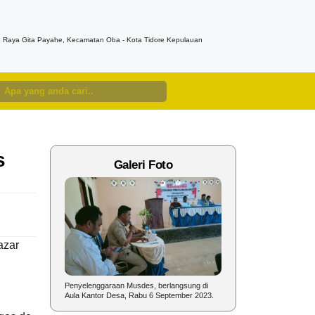
n. Raya Gita Payahe, Kecamatan Oba - Kota Tidore Kepulauan
s
Galeri Foto
azar
s, berlangsung di
Sambutan Kepala Desa pada kegiatan Lomba
Foto bersama sela kegi
 6 September 2023.
dalam rangka Perayaan HUT RI ke-78.
rangka Perayaan HUT R