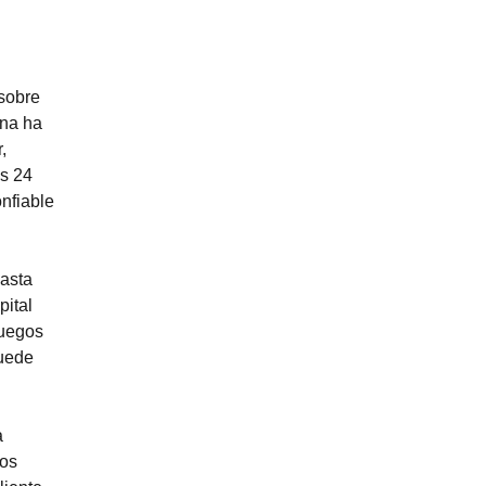
 sobre
ena ha
,
as 24
onfiable
hasta
pital
juegos
puede
a
los