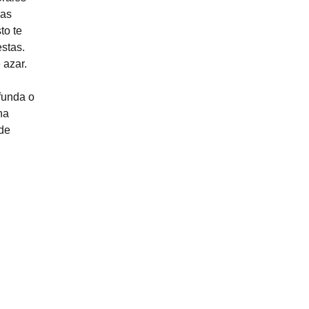
das
to te
estas.
 azar.
ofunda o
na
 de