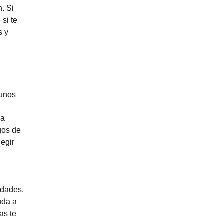
. Si
 si te
s y
gunos
la
gos de
legir
idades.
uda a
as te