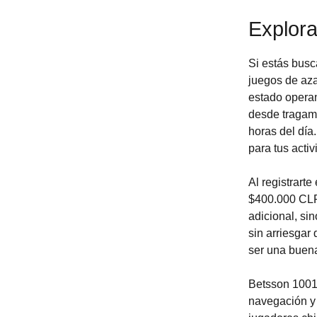
Explora
Si estás busc
juegos de aza
estado opera
desde tragam
horas del día
para tus acti
Al registrart
$400.000 CLP 
adicional, si
sin arriesga
ser una buena
Betsson 1001 
navegación y 