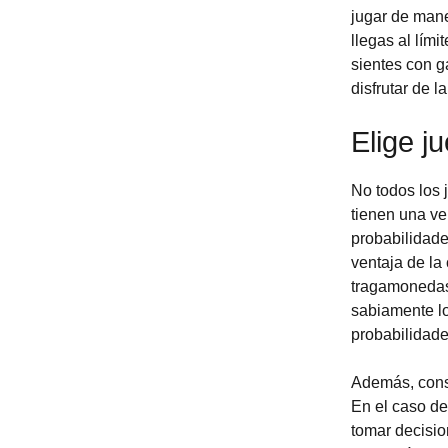
jugar de mane
llegas al lím
sientes con g
disfrutar de 
Elige j
No todos los 
tienen una ve
probabilidade
ventaja de la
tragamonedas,
sabiamente lo
probabilidade
Además, consi
En el caso de
tomar decisio