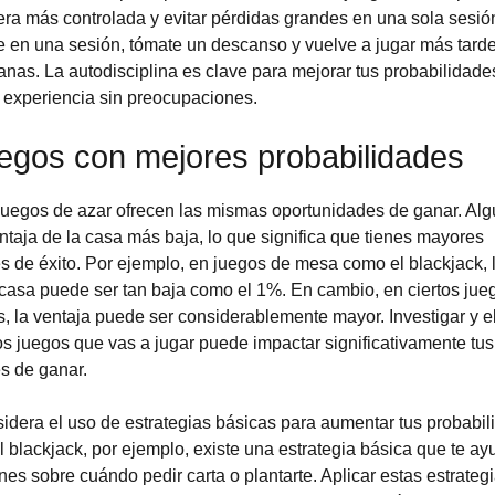
ra más controlada y evitar pérdidas grandes en una sola sesión
ite en una sesión, tómate un descanso y vuelve a jugar más tarde
anas. La autodisciplina es clave para mejorar tus probabilidade
la experiencia sin preocupaciones.
uegos con mejores probabilidades
juegos de azar ofrecen las mismas oportunidades de ganar. Al
ntaja de la casa más baja, lo que significa que tienes mayores
s de éxito. Por ejemplo, en juegos de mesa como el blackjack, 
 casa puede ser tan baja como el 1%. En cambio, en ciertos jue
 la ventaja puede ser considerablemente mayor. Investigar y e
s juegos que vas a jugar puede impactar significativamente tus
s de ganar.
dera el uso de estrategias básicas para aumentar tus probabil
l blackjack, por ejemplo, existe una estrategia básica que te ay
nes sobre cuándo pedir carta o plantarte. Aplicar estas estrategi