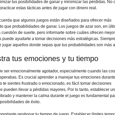
imizar tus posibilidades de ganar y minimizar las pérdidas. No
practicar estas tácticas antes de jugar con dinero real.
ecuerda que algunos juegos están diseñados para ofrecer más
to que probabilidades de ganar. Los juegos de azar son, en últ
a cuestión de suerte, pero informarte sobre cuáles ofrecen mejo
s puede ayudarte a tomar decisiones más estratégicas. Siempr
 jugar aquellos donde sepas que tus probabilidades son más a
tra tus emociones y tu tiempo
de ser emocionalmente agotador, especialmente cuando las co
perabas. Es crucial aprender a manejar tus emociones durante
 te sientes frustrado o emocionado, es fácil tomar decisiones
e pueden llevar a pérdidas mayores. Por lo tanto, establecer u
ibrado y mantener la calma durante el juego es fundamental pa
posibilidades de éxito.
portante gestionar tu tiempo de juego. Establecer límites temp