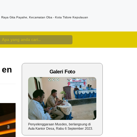
n. Raya Gita Payahe, Kecamatan Oba - Kota Tidore Kepulauan
 en
Galeri Foto
nyelenggaraan
Penyelenggaraan Musdes, berlangsung di
Sambutan Kepala Desa pad
un 2023.
Aula Kantor Desa, Rabu 6 September 2023.
dalam rangka Perayaan HU