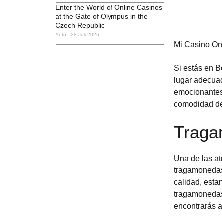
Enter the World of Online Casinos
at the Gate of Olympus in the
Czech Republic
Anto
28 Juli 2026
Mi Casino Onl
Si estás en B
lugar adecua
emocionantes,
comodidad de
Traga
Una de las at
tragamonedas
calidad, esta
tragamonedas
encontrarás a