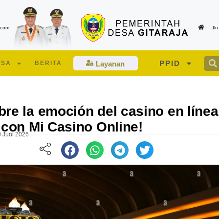
.com
Jl
PPID
ESA
BERITA
Layanan
re la emoción del casino en línea
 con Mi Casino Online!
0 Juni 2026
Edukasi Lansia dan Lansia Berisiko Tinggi
Suasana berlangsunya pe
oleh Tenaga Kesehatan UPT PKM Talagamori
Musdes Desa Gitaraja Tah