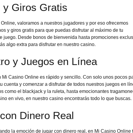
 y Giros Gratis
 Online, valoramos a nuestros jugadores y por eso ofrecemos
nos y giros gratis para que puedas disfrutar al máximo de tu
de juego. Desde bonos de bienvenida hasta promociones exclus
ás algo extra para disfrutar en nuestro casino.
tro y Juegos en Línea
n Mi Casino Online es rápido y sencillo. Con solo unos pocos p
tu cuenta y comenzar a disfrutar de todos nuestros juegos en lín
s como el blackjack y la ruleta, hasta emocionantes tragamon
ino en vivo, en nuestro casino encontrarás todo lo que buscas.
 con Dinero Real
ando la emoción de jugar con dinero real, en Mi Casino Online 