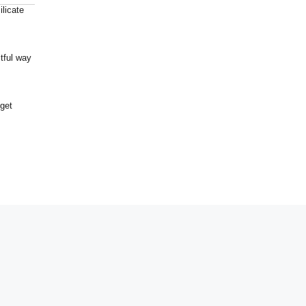
ilicate
tful way
 get