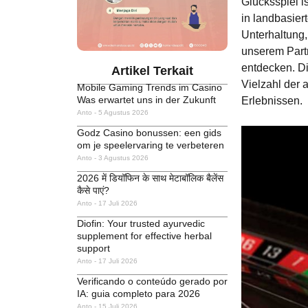
Glücksspiel i
in landbasier
Unterhaltung
unserem Part
entdecken. D
Artikel Terkait
Vielzahl der
Mobile Gaming Trends im Casino
Was erwartet uns in der Zukunft
Erlebnissen.
Anto
5 Agustus 2026
Godz Casino bonussen: een gids
om je speelervaring te verbeteren
Anto
3 Agustus 2026
2026 में डियॉफिन के साथ मेटाबॉलिक बैलेंस
कैसे पाएं?
Anto
17 Juli 2026
Diofin: Your trusted ayurvedic
supplement for effective herbal
support
Anto
17 Juli 2026
Verificando o conteúdo gerado por
IA: guia completo para 2026
Anto
15 Juli 2026