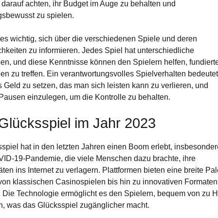
darauf achten, ihr Budget im Auge zu behalten und
gsbewusst zu spielen.
t es wichtig, sich über die verschiedenen Spiele und deren
hkeiten zu informieren. Jedes Spiel hat unterschiedliche
n, und diese Kenntnisse können den Spielern helfen, fundiert
n zu treffen. Ein verantwortungsvolles Spielverhalten bedeutet
 Geld zu setzen, das man sich leisten kann zu verlieren, und
Pausen einzulegen, um die Kontrolle zu behalten.
Glücksspiel im Jahr 2023
spiel hat in den letzten Jahren einen Boom erlebt, insbesonde
VID-19-Pandemie, die viele Menschen dazu brachte, ihre
täten ins Internet zu verlagern. Plattformen bieten eine breite Pal
von klassischen Casinospielen bis hin zu innovativen Formaten
. Die Technologie ermöglicht es den Spielern, bequem von zu 
n, was das Glücksspiel zugänglicher macht.