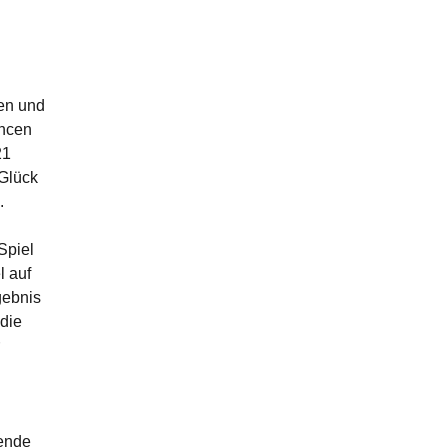
nen und
ancen
21
 Glück
.
Spiel
l auf
gebnis
 die
r
n
gende