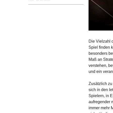
Die Vielzahl d
Spiel finden 
besonders bel
Maß an Strate
verstehen, b
und ein veran
Zusätzlich zu
sich in den l
Spielern, in 
aufregender 
immer mehr M