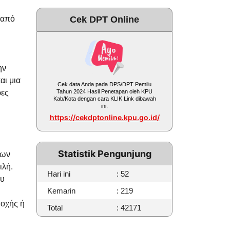
 από
Cek DPT Online
ην
αι μια
Cek data Anda pada DPS/DPT Pemilu
ρες
Tahun 2024 Hasil Penetapan oleh KPU
Kab/Kota dengan cara KLIK Link dibawah
ini.
https://cekdptonline.kpu.go.id/
Statistik Pengunjung
ίων
ιλή.
Hari ini
: 52
ου
Kemarin
: 219
ποχής ή
Total
: 42171