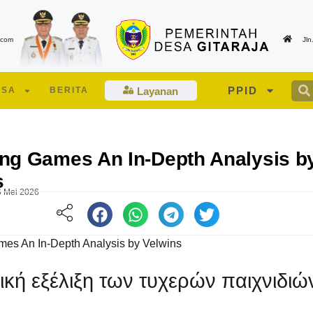
.com
Jl
PPID
ESA
BERITA
Layanan
ng Games An In-Depth Analysis b
s
6 Mei 2026
es An In-Depth Analysis by Velwins
ική εξέλιξη των τυχερών παιχνιδιώ
 Berisiko Tinggi
Suasana berlangsunya penyelenggaraan
Penyelenggaraan Musdes, 
PT PKM Talagamori
Musdes Desa Gitaraja Tahun 2023.
Aula Kantor Desa, Rabu 6
s