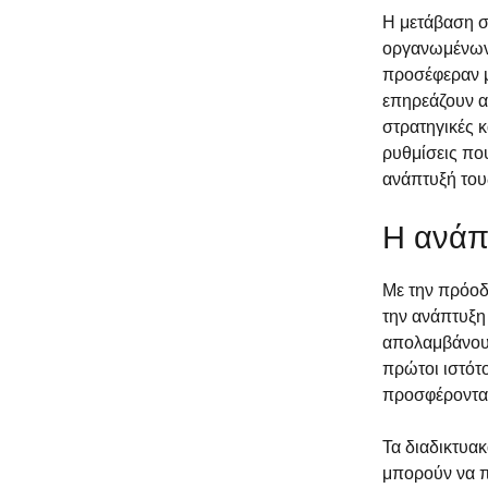
Η μετάβαση σ
οργανωμένων
προσέφεραν μ
επηρεάζουν α
στρατηγικές κ
ρυθμίσεις πο
ανάπτυξή του
Η ανάπ
Με την πρόοδο
την ανάπτυξη
απολαμβάνουν
πρώτοι ιστότο
προσφέροντας
Τα διαδικτυα
μπορούν να π