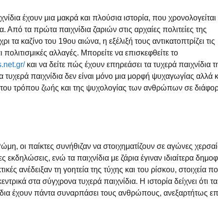
χνίδια έχουν μια μακρά και πλούσια ιστορία, που χρονολογείται
α. Από τα πρώτα παιχνίδια ζαριών στις αρχαίες πολιτείες της
ρι τα καζίνο του 19ου αιώνα, η εξέλιξή τους αντικατοπτρίζει τις
ι πολιτισμικές αλλαγές. Μπορείτε να επισκεφθείτε το
.net.gr/
και να δείτε πώς έχουν επηρεάσει τα τυχερά παιχνίδια τ
 τυχερά παιχνίδια δεν είναι μόνο μια μορφή ψυχαγωγίας αλλά κ
του τρόπου ζωής και της ψυχολογίας των ανθρώπων σε διάφο
Ρώμη, οι παίκτες συνήθιζαν να στοιχηματίζουν σε αγώνες χερσα
ς εκδηλώσεις, ενώ τα παιχνίδια με ζάρια έγιναν ιδιαίτερα δημοφ
τικές ανέδειξαν τη γοητεία της τύχης και του ρίσκου, στοιχεία π
ντρικά στα σύγχρονα τυχερά παιχνίδια. Η ιστορία δείχνει ότι τα
ίδια έχουν πάντα συναρπάσει τους ανθρώπους, ανεξαρτήτως ε