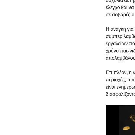
ασχολία αυτή
έλεγχο και ν
σε σοβαρές ο
Η ανάγκη για 
συμπεριλαμβ
εργαλείων που
χρόνο παιχνιδ
απολαμβάνουν
Επιπλέον, η ν
περιοχές, πρ
είναι ενημερ
διασφαλίζοντα