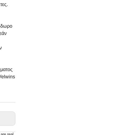
τες.
ιόδωρο
εάν
ν
μματος
Velwins
are real,