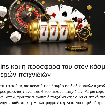
wins και η προσφορά του στον κόσ
χερών παιχνιδιών
ναι μια από τις πιο καινοτόμες πλατφόρμες διαδικτυακών τυχερ
προσφέροντας πάνω από 4.800 τίτλους παιχνιδιών. Με μια ευρεί
ών, όπως φρουτάκια, ζωντανά παιχνίδια καζίνο και αθλητικό στ
ανάγκες κάθε παίκτη. Η πλατφόρμα διακρίνεται για τη φιλικότητα 