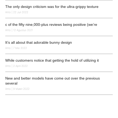
The only design criticism was for the ultra-grippy texture
Anto
22 Juli 2022
c of the fifty nine,000-plus reviews being positive (we’re
Anto
12 Agustus 2021
It’s all about that adorable bunny design
Anto
7 Mei 2022
While customers notice that getting the hold of utilizing it
Anto
2 April 2022
New and better models have come out over the previous
several
Anto
9 Maret 2022