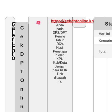
https://cekdptonline.kpu.go.id/
Cek data
G
St
Anda
a
C
pada
l
DPS/DPT
e
Hari ini
e
Pemilu
r
Tahun
Kemarin
i
2024
k
F
Hasil
o
Total
Penetapa
t
D
n oleh
o
KPU
P
Kab/Kota
dengan
cara KLIK
T
Sua
Pen
Sa
Fot
Kon
Kon
Keg
Edu
Edu
Sua
Pen
Link
san
yele
mbu
o
ting
ting
itan
kasi
kasi
san
yele
a
ngg
tan
bers
en
en
Pe
Lan
Lan
a
ngg
dibawah
O
berl
ara
Kep
ama
Lom
Lom
mbe
sia
sia
berl
ara
ini.
ang
an
ala
sela
ba
ba
rian
dan
dan
ang
an
sun
Mus
Des
kegi
Ger
Ger
Mak
Lan
Lan
sun
Mus
n
ya
des,
a
ata
ak
ak
ana
sia
sia
ya
des,
pen
berl
pad
n
Jala
Jala
n
Beri
Beri
pen
berl
yele
ang
a
Lom
n
n
Tam
siko
siko
yele
ang
li
g
ngg
sun
kegi
ba
Ting
Ting
bah
Ting
Ting
ngg
sun
ara
g di
ata
dala
kat
kat
an
gi
gi
ara
g di
h
an
Aul
n
m
Kec
Kec
(PM
oleh
oleh
an
Aul
n
Mus
a
Lom
ran
ama
ama
T)
Ten
Ten
Mus
a
des
Kan
ba
gka
tan.
tan.
bagi
aga
aga
des
Kan