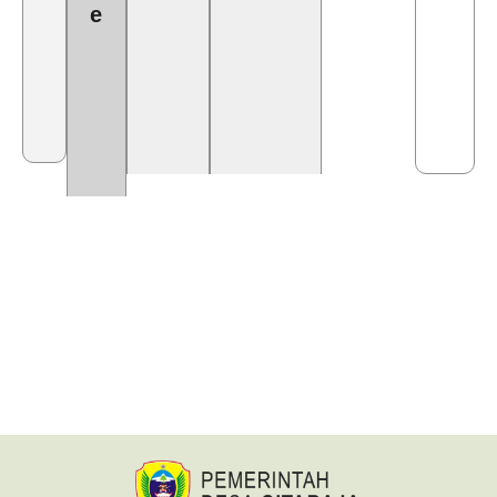
Des
tor
dala
Per
Balit
Kes
Kes
Des
tor
e
a
Des
m
aya
a
eha
eha
a
Des
Gita
a,
ran
an
Stu
tan
tan
Gita
a,
T
raja
Rab
gka
HUT
ntin
UPT
UPT
raja
Rab
Tah
u 6
Per
RI
g
PK
PK
Tah
u 6
un
Sep
aya
ke-
M
M
un
Sep
202
tem
an
78.
Tala
Tala
202
tem
m
3.
ber
HUT
gam
gam
3.
ber
202
RI
ori
ori
202
3.
ke-
3.
78.