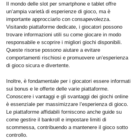
Il mondo delle slot per smartphone e tablet offre
un’ampia varietà di esperienze di gioco, ma è
importante approcciarlo con consapevolezza.
Visitando piattaforme dedicate, i giocatori possono
trovare informazioni utili su come giocare in modo
responsabile e scoprire i migliori giochi disponibili.
Queste risorse possono aiutare a evitare
comportamenti rischiosi e promuovere un’esperienza
di gioco sicura e divertente.
Inoltre, è fondamentale per i giocatori essere informati
sui bonus e le offerte delle varie piattaforme.
Conoscere i vantaggi e gli svantaggi dei giochi online
è essenziale per massimizzare l’esperienza di gioco.
Le piattaforme affidabili forniscono anche guide su
come gestire il bankroll e impostare limiti di
scommessa, contribuendo a mantenere il gioco sotto
controllo.