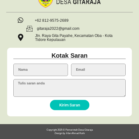
+62 812-9575-2689
gitaraja2022@gmail.com
Jln. Raya Gita Payahe, Kecamatan Oba - Kota
Tidore Kepulauan
Kotak Saran
Kirim Saran
Copyright 2025 © Pemerintah Desa Gitaraja
Design by. Irfan Ahmad Kuilo