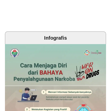
Infografis