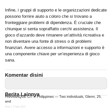
Infine, i gruppi di supporto e le organizzazioni dedicate
possono fornire aiuto a coloro che si trovano a
fronteggiare problemi di dipendenza. È cruciale che
chiunque si senta sopraffatto cerchi assistenza. Il
gioco d’azzardo deve rimanere un’attività ricreativa e
non diventare una fonte di stress o di problemi
finanziari. Avere accesso a informazioni e supporto è
una componente chiave per un’esperienza di gioco
sana.
Komentar disini
Berita Lainnya
PARAÑAQUE CITY, Philippines — Two individuals, Glenn, 25,
and
Anto
11 Mei 2021