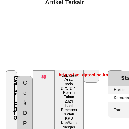
Artikel Terkait
https://cekdptonline.kpu.go.id/
Cek data
G
St
Anda
a
C
pada
l
DPS/DPT
e
Hari ini
e
Pemilu
r
Tahun
Kemarin
i
2024
k
F
Hasil
o
Total
Penetapa
t
D
n oleh
o
KPU
P
Kab/Kota
dengan