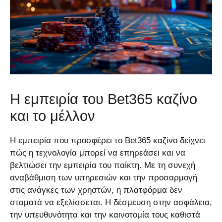
Η εμπειρία του Bet365 καζίνο
και το μέλλον
Η εμπειρία που προσφέρει το Bet365 καζίνο δείχνει
πώς η τεχνολογία μπορεί να επηρεάσει και να
βελτιώσει την εμπειρία του παίκτη. Με τη συνεχή
αναβάθμιση των υπηρεσιών και την προσαρμογή
στις ανάγκες των χρηστών, η πλατφόρμα δεν
σταματά να εξελίσσεται. Η δέσμευση στην ασφάλεια,
την υπευθυνότητα και την καινοτομία τους καθιστά