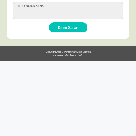
Kirim Saran
Copyright 2025 © Pemerintah Desa Gitaraja
Design by. Irfan Ahmad Kuilo