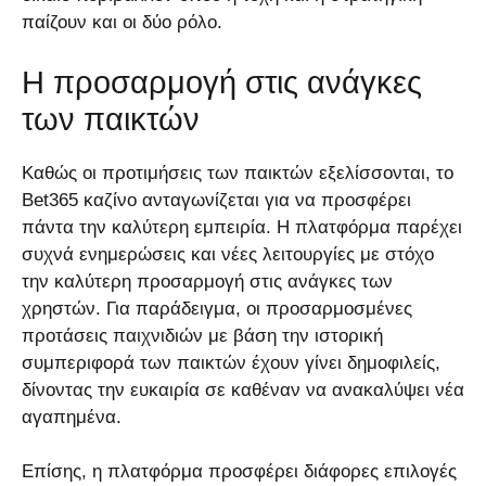
παίζουν και οι δύο ρόλο.
Η προσαρμογή στις ανάγκες
των παικτών
Καθώς οι προτιμήσεις των παικτών εξελίσσονται, το
Bet365 καζίνο ανταγωνίζεται για να προσφέρει
πάντα την καλύτερη εμπειρία. Η πλατφόρμα παρέχει
συχνά ενημερώσεις και νέες λειτουργίες με στόχο
την καλύτερη προσαρμογή στις ανάγκες των
χρηστών. Για παράδειγμα, οι προσαρμοσμένες
προτάσεις παιχνιδιών με βάση την ιστορική
συμπεριφορά των παικτών έχουν γίνει δημοφιλείς,
δίνοντας την ευκαιρία σε καθέναν να ανακαλύψει νέα
αγαπημένα.
Επίσης, η πλατφόρμα προσφέρει διάφορες επιλογές