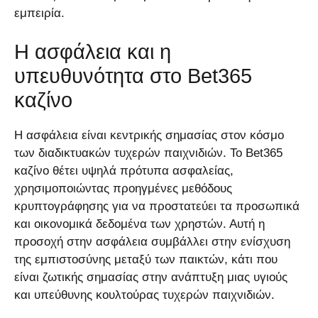
εμπειρία.
Η ασφάλεια και η
υπευθυνότητα στο Bet365
καζίνο
Η ασφάλεια είναι κεντρικής σημασίας στον κόσμο
των διαδικτυακών τυχερών παιχνιδιών. Το Bet365
καζίνο θέτει υψηλά πρότυπα ασφαλείας,
χρησιμοποιώντας προηγμένες μεθόδους
κρυπτογράφησης για να προστατεύει τα προσωπικά
και οικονομικά δεδομένα των χρηστών. Αυτή η
προσοχή στην ασφάλεια συμβάλλει στην ενίσχυση
της εμπιστοσύνης μεταξύ των παικτών, κάτι που
είναι ζωτικής σημασίας στην ανάπτυξη μιας υγιούς
και υπεύθυνης κουλτούρας τυχερών παιχνιδιών.