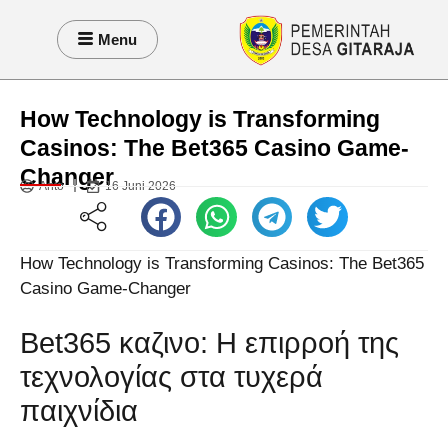
Menu
How Technology is Transforming
Casinos: The Bet365 Casino Game-
Changer
Anto
16 Juni 2026
How Technology is Transforming Casinos: The Bet365
Casino Game-Changer
Bet365 καζινο: Η επιρροή της
τεχνολογίας στα τυχερά
παιχνίδια