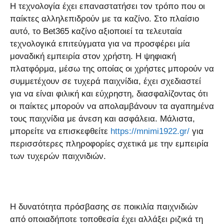
Η τεχνολογία έχει επαναστατήσει τον τρόπο που οι
παίκτες αλληλεπιδρούν με τα καζίνο. Στο πλαίσιο
αυτό, το Bet365 καζίνο αξιοποιεί τα τελευταία
τεχνολογικά επιτεύγματα για να προσφέρει μία
μοναδική εμπειρία στον χρήστη. Η ψηφιακή
πλατφόρμα, μέσω της οποίας οι χρήστες μπορούν να
συμμετέχουν σε τυχερά παιχνίδια, έχει σχεδιαστεί
για να είναι φιλική και εύχρηστη, διασφαλίζοντας ότι
οι παίκτες μπορούν να απολαμβάνουν τα αγαπημένα
τους παιχνίδια με άνεση και ασφάλεια. Μάλιστα,
μπορείτε να επισκεφθείτε
https://mnimi1922.gr/
για
περισσότερες πληροφορίες σχετικά με την εμπειρία
των τυχερών παιχνιδιών.
Η δυνατότητα πρόσβασης σε ποικιλία παιχνιδιών
από οποιαδήποτε τοποθεσία έχει αλλάξει ριζικά τη