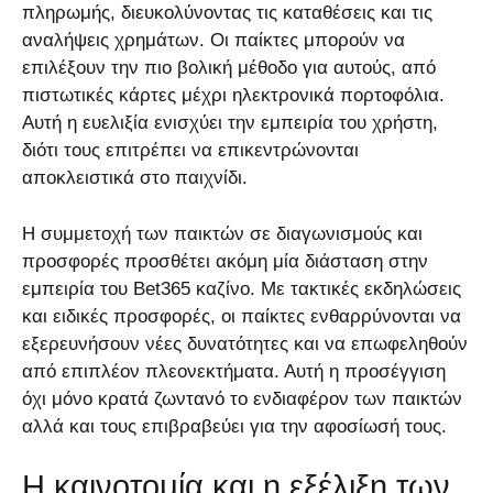
πληρωμής, διευκολύνοντας τις καταθέσεις και τις
αναλήψεις χρημάτων. Οι παίκτες μπορούν να
επιλέξουν την πιο βολική μέθοδο για αυτούς, από
πιστωτικές κάρτες μέχρι ηλεκτρονικά πορτοφόλια.
Αυτή η ευελιξία ενισχύει την εμπειρία του χρήστη,
διότι τους επιτρέπει να επικεντρώνονται
αποκλειστικά στο παιχνίδι.
Η συμμετοχή των παικτών σε διαγωνισμούς και
προσφορές προσθέτει ακόμη μία διάσταση στην
εμπειρία του Bet365 καζίνο. Με τακτικές εκδηλώσεις
και ειδικές προσφορές, οι παίκτες ενθαρρύνονται να
εξερευνήσουν νέες δυνατότητες και να επωφεληθούν
από επιπλέον πλεονεκτήματα. Αυτή η προσέγγιση
όχι μόνο κρατά ζωντανό το ενδιαφέρον των παικτών
αλλά και τους επιβραβεύει για την αφοσίωσή τους.
Η καινοτομία και η εξέλιξη των