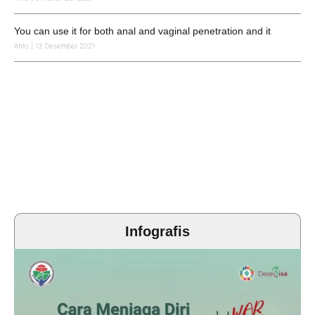
You can use it for both anal and vaginal penetration and it
Anto
13 Desember 2021
Infografis