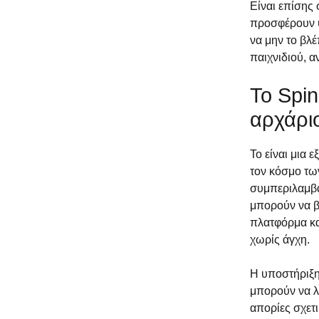
Είναι επίσης 
προσφέρουν ψ
να μην το βλέ
παιχνιδιού, α
Το Spin
αρχάρι
Το είναι μια 
τον κόσμο τω
συμπεριλαμβα
μπορούν να β
πλατφόρμα κα
χωρίς άγχη.
Η υποστήριξη 
μπορούν να λά
απορίες σχετι