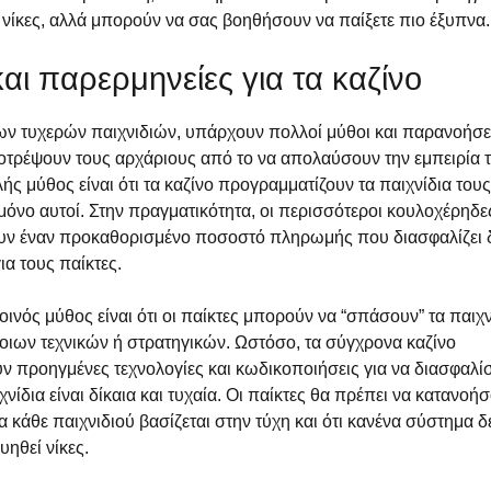
 νίκες, αλλά μπορούν να σας βοηθήσουν να παίξετε πιο έξυπνα.
αι παρερμηνείες για τα καζίνο
ων τυχερών παιχνιδιών, υπάρχουν πολλοί μύθοι και παρανοήσε
οτρέψουν τους αρχάριους από το να απολαύσουν την εμπειρία τ
ς μύθος είναι ότι τα καζίνο προγραμματίζουν τα παιχνίδια του
μόνο αυτοί. Στην πραγματικότητα, οι περισσότεροι κουλοχέρηδε
ουν έναν προκαθορισμένο ποσοστό πληρωμής που διασφαλίζει δ
ια τους παίκτες.
ινός μύθος είναι ότι οι παίκτες μπορούν να “σπάσουν” τα παιχν
οιων τεχνικών ή στρατηγικών. Ωστόσο, τα σύγχρονα καζίνο
ν προηγμένες τεχνολογίες και κωδικοποιήσεις για να διασφαλί
ιχνίδια είναι δίκαια και τυχαία. Οι παίκτες θα πρέπει να κατανοήσ
 κάθε παιχνιδιού βασίζεται στην τύχη και ότι κανένα σύστημα δ
υηθεί νίκες.