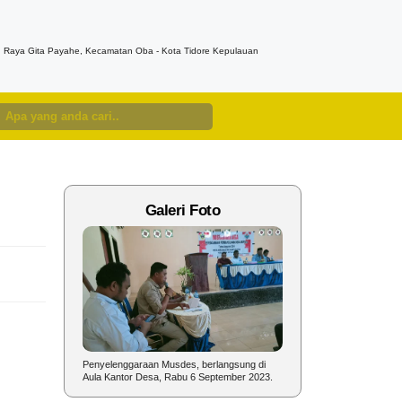
n. Raya Gita Payahe, Kecamatan Oba - Kota Tidore Kepulauan
Galeri Foto
n
Penyelenggaraan Musdes, berlangsung di
Sambutan Kepala Desa pada kegiatan 
Aula Kantor Desa, Rabu 6 September 2023.
dalam rangka Perayaan HUT RI ke-78.