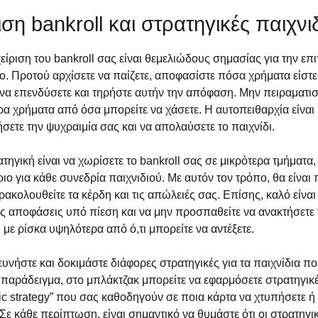
ιση bankroll και στρατηγικές παιχνι
ίριση του bankroll σας είναι θεμελιώδους σημασίας για την επι
νο. Προτού αρχίσετε να παίζετε, αποφασίστε πόσα χρήματα είστε
 να επενδύσετε και τηρήστε αυτήν την απόφαση. Μην πειραματισ
ρα χρήματα από όσα μπορείτε να χάσετε. Η αυτοπειθαρχία είναι
ήσετε την ψυχραιμία σας και να απολαύσετε το παιχνίδι.
τηγική είναι να χωρίσετε το bankroll σας σε μικρότερα τμήματα,
ριο για κάθε συνεδρία παιχνιδιού. Με αυτόν τον τρόπο, θα είναι 
ακολουθείτε τα κέρδη και τις απώλειές σας. Επίσης, καλό είναι
ις αποφάσεις υπό πίεση και να μην προσπαθείτε να ανακτήσετε 
με ρίσκα υψηλότερα από ό,τι μπορείτε να αντέξετε.
υνήστε και δοκιμάστε διάφορες στρατηγικές για τα παιχνίδια π
α παράδειγμα, στο μπλάκτζακ μπορείτε να εφαρμόσετε στρατηγικ
ic strategy” που σας καθοδηγούν σε ποια κάρτα να χτυπήσετε ή
Σε κάθε περίπτωση, είναι σημαντικό να θυμάστε ότι οι στρατηγι