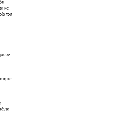
ότι
τα και
ρία του
α
νήσουν
στη και
ε
 πάντα