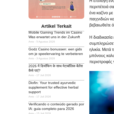
Η επιλογή ενό
περιπέτειά σα
ένα καζίνο μ
παιχνιδιών κα
βεβαιωθείτε ό
Artikel Terkait
Mobile Gaming Trends im Casino
Was erwartet uns in der Zukunft
Η διαδικασία 
Anto
5 Agustus 2026
συμπληρώσετε
Godz Casino bonussen: een gids
ηλικία. Μετά
om je speelervaring te verbeteren
μπόνους καλω
Anto
3 Agustus 2026
περιστροφές γ
2026 में डियॉफिन के साथ मेटाबॉलिक बैलेंस
कैसे पाएं?
Anto
17 Juli 2026
Diofin: Your trusted ayurvedic
supplement for effective herbal
support
Anto
17 Juli 2026
Verificando o conteúdo gerado por
IA: guia completo para 2026
Anto
15 Juli 2026