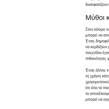
διασφαλίζουν
Μύθοι κ
Στον κόσμο τ
μπορεί να απ
Ένας δημοφιλή
να κερδίζουν 
παιχνίδια έχ
πιθανότητες γ
Ένας άλλος κο
τη χρήση κάπ
χρησιμοποιού
ότι όλα τα πα
το αποτέλεσμα
μπορεί να εγγ