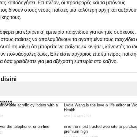
ας καθοδηγήσει. Επιπλέον, οι προσφορές και τα μπόνους
ος δίνουν στους νέους παίκτες μια καλύτερη αρχή και αυξάνουν
ίκης τους.
σφέρει μια εξαιρετική εμπειρία παιχνιδιού για κινητές συσκευές,
 στους παίκτες να απολαμβάνουν τα αγαπημένα τους παιχνίδια
υτό σημαίνει ότι μπορείτε να παίξετε εν κινήσει, κάνοντάς το ιδ
υν πολυάσχολες ζωές. Είτε είστε αρχάριος είτε έμπειρος παίκτη
 όσα χρειάζεστε για μια αξέχαστη εμπειρία στο καζίνο.
disini
innya
 handmade acrylic cylinders with a
Lydia Wang is the love & life editor at 
Health
022
Anto
16 April 2022
ver the telephone, or on-line
in is the most trusted web site to purcha
premium high
21