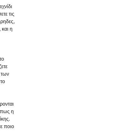
ιχνίδι
ετε τις
έρηδες,
 και η
το
ζετε
 των
στο
έρονται
όπως η
ίκης.
τε ποιο