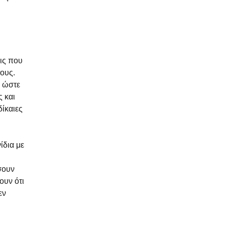
ις που
ους.
ς ώστε
ς και
ίκαιες
ίδια με
σουν
ουν ότι
εν