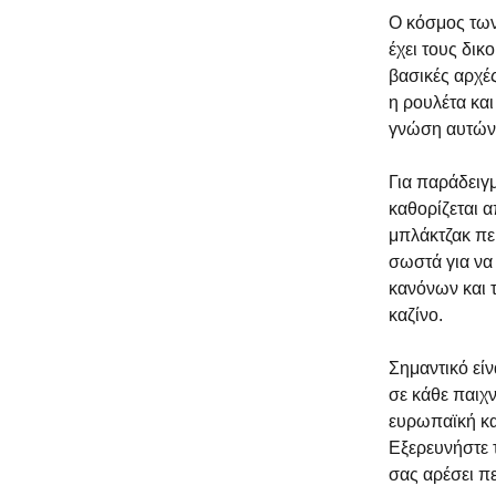
Ο κόσμος των 
έχει τους δικ
βασικές αρχές
η ρουλέτα και
γνώση αυτών 
Για παράδειγμ
καθορίζεται 
μπλάκτζακ πε
σωστά για να
κανόνων και τ
καζίνο.
Σημαντικό είν
σε κάθε παιχ
ευρωπαϊκή και
Εξερευνήστε τ
σας αρέσει πε