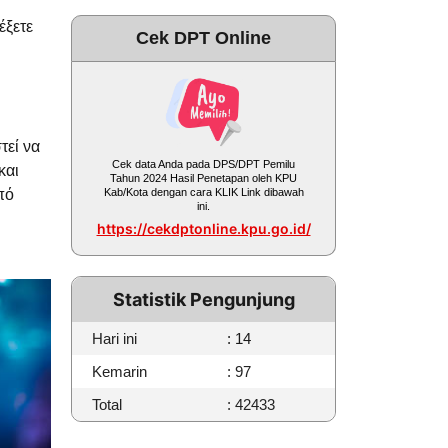
έξετε
Cek DPT Online
ι
τεί να
Cek data Anda pada DPS/DPT Pemilu
και
Tahun 2024 Hasil Penetapan oleh KPU
πό
Kab/Kota dengan cara KLIK Link dibawah
ini.
https://cekdptonline.kpu.go.id/
Statistik Pengunjung
Hari ini
: 14
Kemarin
: 97
Total
: 42433