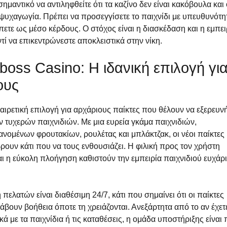
σημαντικό να αντιληφθείτε ότι τα καζίνο δεν είναι κακόβουλα και 
υχαγωγία. Πρέπει να προσεγγίσετε το παιχνίδι με υπευθυνότη
πετε ως μέσο κέρδους. Ο στόχος είναι η διασκέδαση και η εμπει
ντί να επικεντρώνεστε αποκλειστικά στην νίκη.
boss Casino: Η ιδανική επιλογή γι
ους
εξαιρετική επιλογή για αρχάριους παίκτες που θέλουν να εξερευ
ν τυχερών παιχνιδιών. Με μια ευρεία γκάμα παιχνιδιών,
νομένων φρουτακίων, ρουλέτας και μπλάκτζακ, οι νέοι παίκτες
ρουν κάτι που να τους ενθουσιάζει. Η φιλική προς τον χρήστη
ι η εύκολη πλοήγηση καθιστούν την εμπειρία παιχνιδιού ευχάρι
πελατών είναι διαθέσιμη 24/7, κάτι που σημαίνει ότι οι παίκτες
βουν βοήθεια όποτε τη χρειάζονται. Ανεξάρτητα από το αν έχετ
κά με τα παιχνίδια ή τις καταθέσεις, η ομάδα υποστήριξης είναι