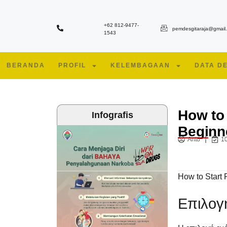
+62 812-9477-
pemdesgitaraja@gmail
1543
BERANDA
PROFIL
KELEMBAGAAN
DATA D
How to 
Infografis
Beginn
Anto
1
How to Start 
Επιλογή