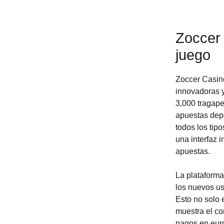
Zoccer 
juego
Zoccer Casin
innovadoras y
3,000 tragape
apuestas depo
todos los tip
una interfaz i
apuestas.
La plataforma
los nuevos us
Esto no solo 
muestra el co
pagos en euro