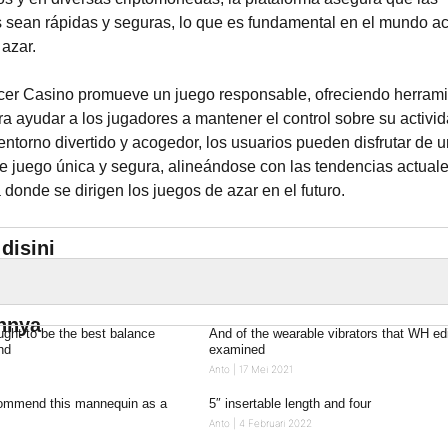
 sean rápidas y seguras, lo que es fundamental en el mundo ac
 azar.
er Casino promueve un juego responsable, ofreciendo herram
ra ayudar a los jugadores a mantener el control sobre su activi
entorno divertido y acogedor, los usuarios pueden disfrutar de 
e juego única y segura, alineándose con las tendencias actuale
a donde se dirigen los juegos de azar en el futuro.
disini
innya
ought to be the best balance
And of the wearable vibrators that WH ed
nd
examined
Anto
17 Mei 2021
ommend this mannequin as a
5″ insertable length and four
Anto
4 Februari 2022