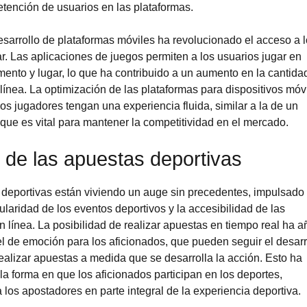
etención de usuarios en las plataformas.
sarrollo de plataformas móviles ha revolucionado el acceso a 
r. Las aplicaciones de juegos permiten a los usuarios jugar en
ento y lugar, lo que ha contribuido a un aumento en la cantida
línea. La optimización de las plataformas para dispositivos móv
os jugadores tengan una experiencia fluida, similar a la de un
 que es vital para mantener la competitividad en el mercado.
 de las apuestas deportivas
deportivas están viviendo un auge sin precedentes, impulsado 
ularidad de los eventos deportivos y la accesibilidad de las
n línea. La posibilidad de realizar apuestas en tiempo real ha 
l de emoción para los aficionados, que pueden seguir el desarr
realizar apuestas a medida que se desarrolla la acción. Esto ha
la forma en que los aficionados participan en los deportes,
a los apostadores en parte integral de la experiencia deportiva.