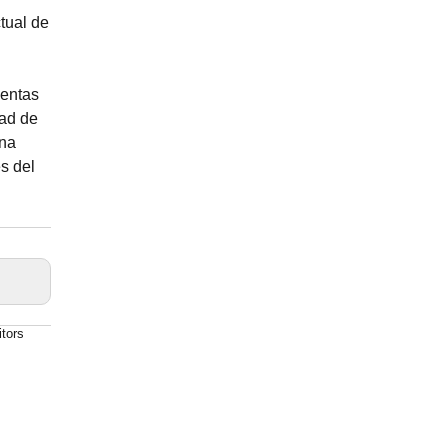
tual de
ientas
dad de
una
s del
itors