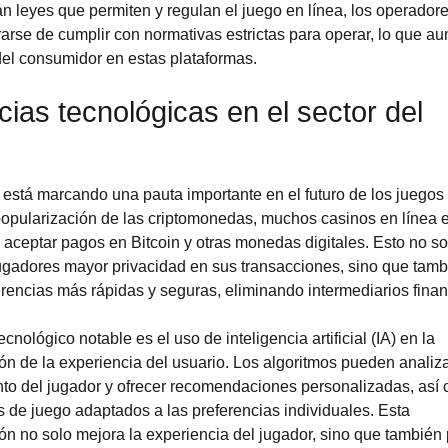
n leyes que permiten y regulan el juego en línea, los operador
rse de cumplir con normativas estrictas para operar, lo que a
del consumidor en estas plataformas.
ias tecnológicas en el sector del
 está marcando una pauta importante en el futuro de los juegos
popularización de las criptomonedas, muchos casinos en línea 
ceptar pagos en Bitcoin y otras monedas digitales. Esto no so
jugadores mayor privacidad en sus transacciones, sino que tam
sferencias más rápidas y seguras, eliminando intermediarios finan
cnológico notable es el uso de inteligencia artificial (IA) en la
ón de la experiencia del usuario. Los algoritmos pueden analiza
to del jugador y ofrecer recomendaciones personalizadas, así
s de juego adaptados a las preferencias individuales. Esta
ón no solo mejora la experiencia del jugador, sino que también