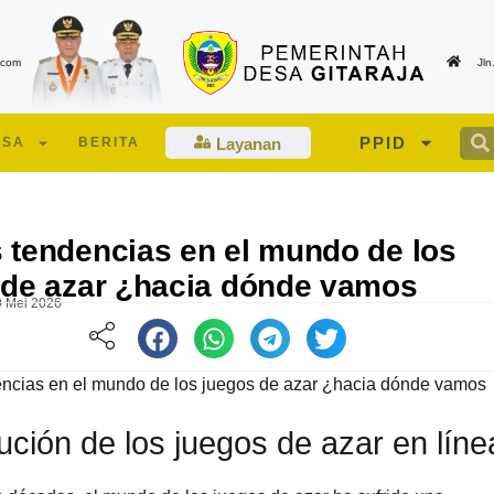
.com
Jl
PPID
ESA
BERITA
Layanan
 tendencias en el mundo de los
 de azar ¿hacia dónde vamos
9 Mei 2026
ncias en el mundo de los juegos de azar ¿hacia dónde vamos
ución de los juegos de azar en líne
 Berisiko Tinggi
Suasana berlangsunya penyelenggaraan
Penyelenggaraan Musdes, 
PT PKM Talagamori
Musdes Desa Gitaraja Tahun 2023.
Aula Kantor Desa, Rabu 6