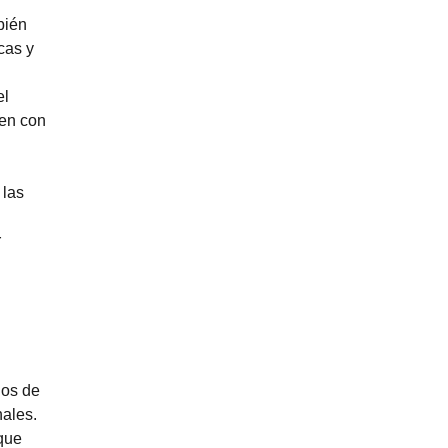
bién
cas y
el
pen con
 las
r
gos de
nales.
 que