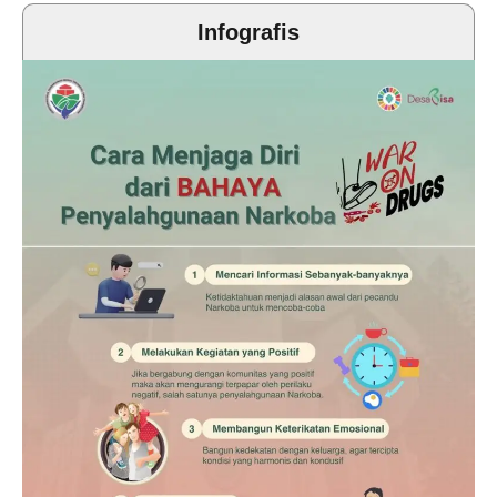
Infografis