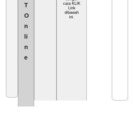
cara KLIK
T
Sua
Pen
Sa
Fot
Kon
Kon
Keg
Edu
Edu
Sua
Pen
Link
san
yele
mbu
o
ting
ting
itan
kasi
kasi
san
yele
a
ngg
tan
bers
en
en
Pe
Lan
Lan
a
ngg
dibawah
O
berl
ara
Kep
ama
Lom
Lom
mbe
sia
sia
berl
ara
ini.
ang
an
ala
sela
ba
ba
rian
dan
dan
ang
an
sun
Mus
Des
kegi
Ger
Ger
Mak
Lan
Lan
sun
Mus
n
ya
des,
a
ata
ak
ak
ana
sia
sia
ya
des,
pen
berl
pad
n
Jala
Jala
n
Beri
Beri
pen
berl
yele
ang
a
Lom
n
n
Tam
siko
siko
yele
ang
li
g
ngg
sun
kegi
ba
Ting
Ting
bah
Ting
Ting
ngg
sun
ara
g di
ata
dala
kat
kat
an
gi
gi
ara
g di
h
an
Aul
n
m
Kec
Kec
(PM
oleh
oleh
an
Aul
n
Mus
a
Lom
ran
ama
ama
T)
Ten
Ten
Mus
a
des
Kan
ba
gka
tan.
tan.
bagi
aga
aga
des
Kan
Des
tor
dala
Per
Balit
Kes
Kes
Des
tor
e
a
Des
m
aya
a
eha
eha
a
Des
Gita
a,
ran
an
Stu
tan
tan
Gita
a,
T
raja
Rab
gka
HUT
ntin
UPT
UPT
raja
Rab
Tah
u 6
Per
RI
g
PK
PK
Tah
u 6
un
Sep
aya
ke-
M
M
un
Sep
202
tem
an
78.
Tala
Tala
202
tem
m
3.
ber
HUT
gam
gam
3.
ber
202
RI
ori
ori
202
3.
ke-
3.
78.