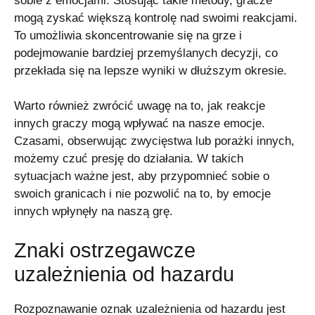
sobie z emocjami. Stosując takie metody, gracze
mogą zyskać większą kontrolę nad swoimi reakcjami.
To umożliwia skoncentrowanie się na grze i
podejmowanie bardziej przemyślanych decyzji, co
przekłada się na lepsze wyniki w dłuższym okresie.
Warto również zwrócić uwagę na to, jak reakcje
innych graczy mogą wpływać na nasze emocje.
Czasami, obserwując zwycięstwa lub porażki innych,
możemy czuć presję do działania. W takich
sytuacjach ważne jest, aby przypomnieć sobie o
swoich granicach i nie pozwolić na to, by emocje
innych wpłynęły na naszą grę.
Znaki ostrzegawcze
uzależnienia od hazardu
Rozpoznawanie oznak uzależnienia od hazardu jest