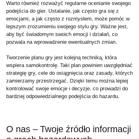
Warto również rozważyć regularne ocenianie swojego
podejścia do gier. Ustalanie, jak często gra się z
emocjami, a jak często z rozmysłem, może pomóc w
lepszym zrozumieniu swojego stylu gry. Ważne jest,
aby być świadomym swoich emocji i działań, co
pozwala na wprowadzenie ewentualnych zmian.
Tworzenie planu gry jest kolejną techniką, która
wspiera samokontrolę. Taki plan powinien uwzględniać
strategię gry, cele do osiągnięcia oraz zasady, których
zamierzamy przestrzegać. Dzięki temu można lepiej
kontrolować swoje emocje i decyzje, co prowadzi do
bardziej odpowiedzialnego podejścia do hazardu.
O nas – Twoje źródło informacji