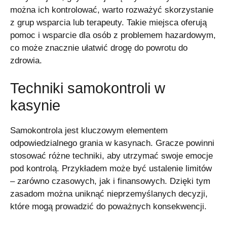
można ich kontrolować, warto rozważyć skorzystanie
z grup wsparcia lub terapeuty. Takie miejsca oferują
pomoc i wsparcie dla osób z problemem hazardowym,
co może znacznie ułatwić drogę do powrotu do
zdrowia.
Techniki samokontroli w
kasynie
Samokontrola jest kluczowym elementem
odpowiedzialnego grania w kasynach. Gracze powinni
stosować różne techniki, aby utrzymać swoje emocje
pod kontrolą. Przykładem może być ustalenie limitów
– zarówno czasowych, jak i finansowych. Dzięki tym
zasadom można uniknąć nieprzemyślanych decyzji,
które mogą prowadzić do poważnych konsekwencji.