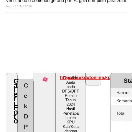
Verificando o conteúdo gerado por IA: guia completo para 2026
Anto
15 Juli 2026
https://cekdptonline.kpu.go.id/
Cek data
G
St
Anda
a
C
pada
l
DPS/DPT
e
Hari ini
e
Pemilu
r
Tahun
Kemarin
i
2024
k
F
Hasil
o
Total
Penetapa
t
D
n oleh
o
KPU
P
Kab/Kota
dengan