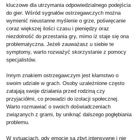
kluczowe dla utrzymania odpowiedzialnego podejścia
do gier. Wśród sygnałów ostrzegawczych można
wymienić nieustanne myślenie o grze, poświęcanie
coraz większej ilości czasu i pieniędzy oraz
niezdolność do przestania gry, mimo iż staje się ona
problematyczna. Jeżeli zauważasz u siebie te
symptomy, warto rozważyć skorzystanie z pomocy
specjalistów.
Innym znakiem ostrzegawczym jest kłamstwo o
swoim udziale w grach. Osoby uzależnione często
zatajają swoje działania przed rodziną czy
przyjaciółmi, co prowadzi do izolacji społecznej.
Warto rozmawiać o swoich doświadczeniach
związanych z grami, by uniknąć dalszego pogłębiania
problemu.
W sytuacjach, gdy emocje są zbyt intensywne i nie