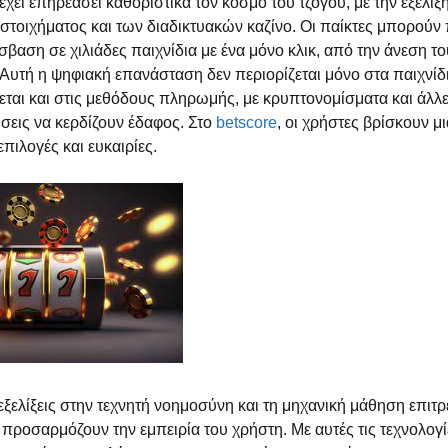
έχει επηρεάσει καθοριστικά τον κόσμο του τζόγου, με την εξέλιξ
 στοιχήματος και των διαδικτυακών καζίνο. Οι παίκτες μπορούν
βαση σε χιλιάδες παιχνίδια με ένα μόνο κλικ, από την άνεση τ
 Αυτή η ψηφιακή επανάσταση δεν περιορίζεται μόνο στα παιχνίδ
νεται και στις μεθόδους πληρωμής, με κρυπτονομίσματα και άλλ
ύσεις να κερδίζουν έδαφος. Στο
betscore
, οι χρήστες βρίσκουν μ
επιλογές και ευκαιρίες.
 εξελίξεις στην τεχνητή νοημοσύνη και τη μηχανική μάθηση επιτ
 προσαρμόζουν την εμπειρία του χρήστη. Με αυτές τις τεχνολογίε