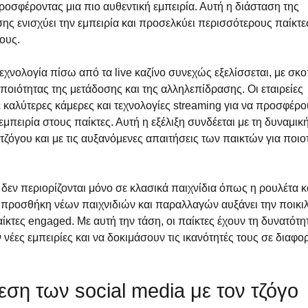
ροσφέροντας μια πιο αυθεντική εμπειρία. Αυτή η διάσταση της
ης ενισχύει την εμπειρία και προσελκύει περισσότερους παίκτε
έους.
εχνολογία πίσω από τα live καζίνο συνεχώς εξελίσσεται, με σκ
ποιότητας της μετάδοσης και της αλληλεπίδρασης. Οι εταιρείες
 καλύτερες κάμερες και τεχνολογίες streaming για να προσφέρο
πειρία στους παίκτες. Αυτή η εξέλιξη συνδέεται με τη δυναμικ
τζόγου και με τις αυξανόμενες απαιτήσεις των παικτών για ποιο
ο δεν περιορίζονται μόνο σε κλασικά παιχνίδια όπως η ρουλέτα κ
 προσθήκη νέων παιχνιδιών και παραλλαγών αυξάνει την ποικιλ
ίκτες engaged. Με αυτή την τάση, οι παίκτες έχουν τη δυνατότη
νέες εμπειρίες και να δοκιμάσουν τις ικανότητές τους σε διαφο
ση των social media με τον τζόγο