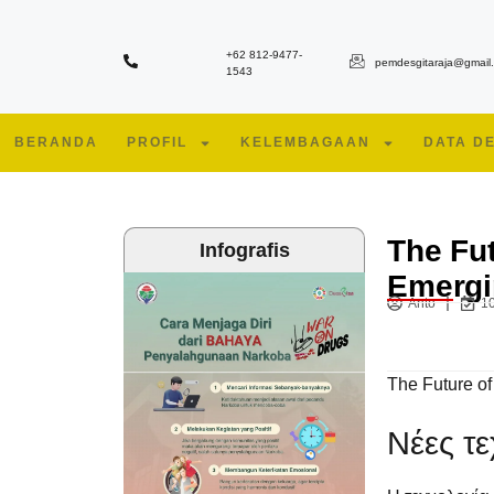
+62 812-9477-
pemdesgitaraja@gmail
1543
BERANDA
PROFIL
KELEMBAGAAN
DATA D
The Fu
Infografis
Emergi
Anto
1
The Future o
Νέες τε