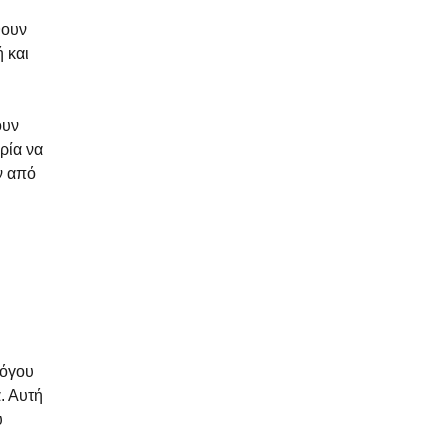
θουν
 και
ουν
ρία να
ν από
ζόγου
. Αυτή
υ