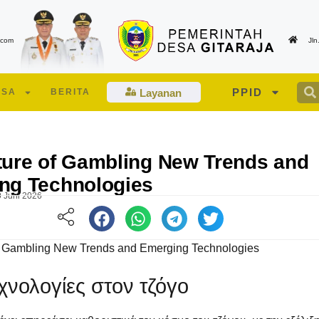
.com
Jl
PPID
ESA
BERITA
Layanan
ture of Gambling New Trends and
ng Technologies
0 Juni 2026
f Gambling New Trends and Emerging Technologies
χνολογίες στον τζόγο
Edukasi Lansia dan Lansia Berisiko Tinggi
Suasana berlangsunya pe
oleh Tenaga Kesehatan UPT PKM Talagamori
Musdes Desa Gitaraja Tah