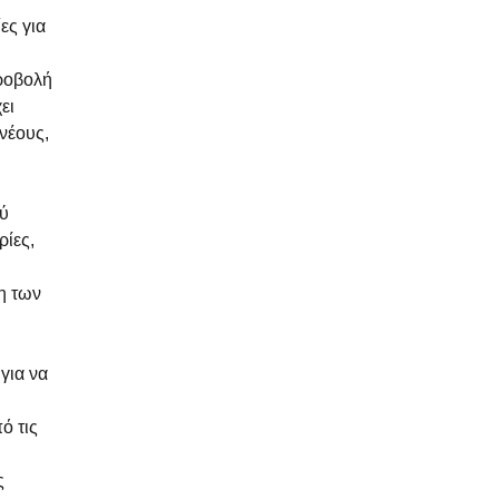
ες για
προβολή
ει
νέους,
ού
ρίες,
η των
για να
ό τις
ς