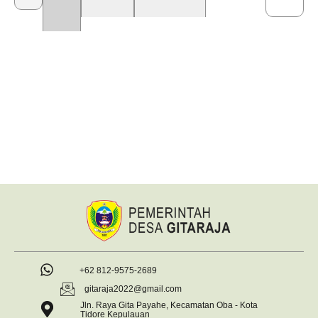
+62 812-9575-2689
gitaraja2022@gmail.com
Jln. Raya Gita Payahe, Kecamatan Oba - Kota
Tidore Kepulauan