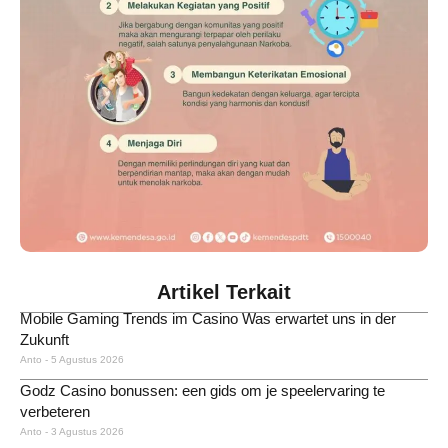
Artikel Terkait
Mobile Gaming Trends im Casino Was erwartet uns in der
Zukunft
Anto
5 Agustus 2026
Godz Casino bonussen: een gids om je speelervaring te
verbeteren
Anto
3 Agustus 2026