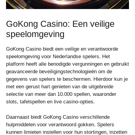
GoKong Casino: Een veilige
speelomgeving
GoKong Casino biedt een veilige en verantwoorde
speelomgeving voor Nederlandse spelers. Het
platform heeft alle benodigde vergunningen en gebruikt
geavanceerde beveiligingstechnologieën om de
gegevens van spelers te beschermen. Hierdoor kun je
met een gerust hart genieten van de uitgebreide
selectie van meer dan 10.000 spellen, waaronder
slots, tafelspellen en live casino-opties.
Daarnaast biedt GoKong Casino verschillende
hulpmiddelen voor verantwoord gokken. Spelers
kunnen limieten instellen voor hun stortingen, inzetten