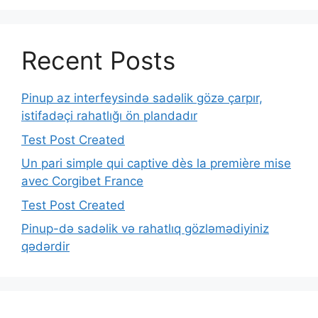
Recent Posts
Pinup az interfeysində sadəlik gözə çarpır,
istifadəçi rahatlığı ön plandadır
Test Post Created
Un pari simple qui captive dès la première mise
avec Corgibet France
Test Post Created
Pinup-də sadəlik və rahatlıq gözləmədiyiniz
qədərdir