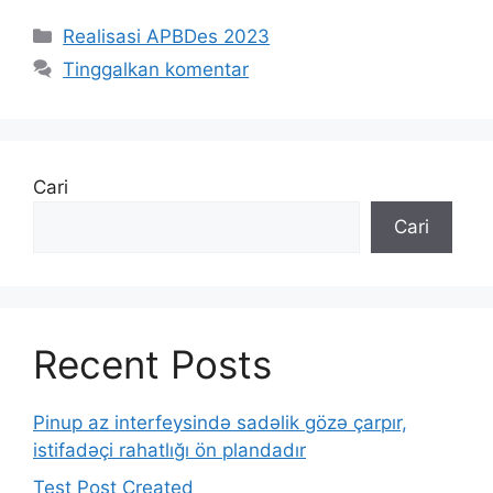
Realisasi APBDes 2023
Tinggalkan komentar
Cari
Cari
Recent Posts
Pinup az interfeysində sadəlik gözə çarpır,
istifadəçi rahatlığı ön plandadır
Test Post Created