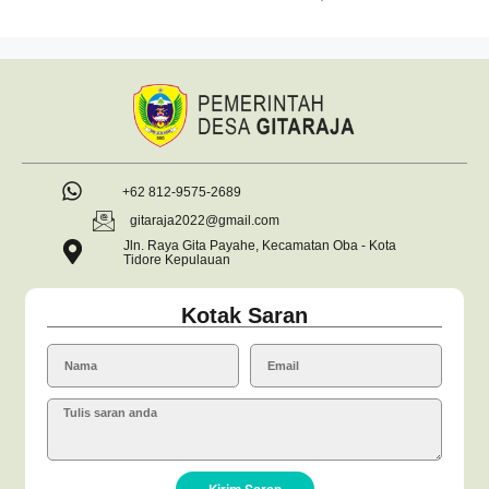
+62 812-9575-2689
gitaraja2022@gmail.com
Jln. Raya Gita Payahe, Kecamatan Oba - Kota
Tidore Kepulauan
Kotak Saran