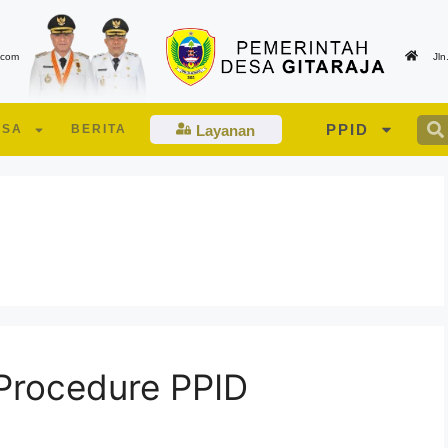
.com
Jl
PPID
ESA
BERITA
Layanan
 Procedure PPID