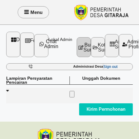
Menu
Dashboard
Lokal Admin
Formulir
Chat
Arsip
Admi
Buat
Kotak
Admin
Surat
Profi
Surat
Surat
Sign out
Administrasi Desa
Lampiran Persyaratan
Unggah Dokumen
Pencairan
Kirim Permohonan