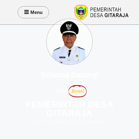
Menu
Selamat Datang!
Website
Resmi
PEMERINTAH DESA
GITARAJA
KOTA TIDORE KEPULAUAN
RELIGIUS - SEJAHTERA - MANDIRI