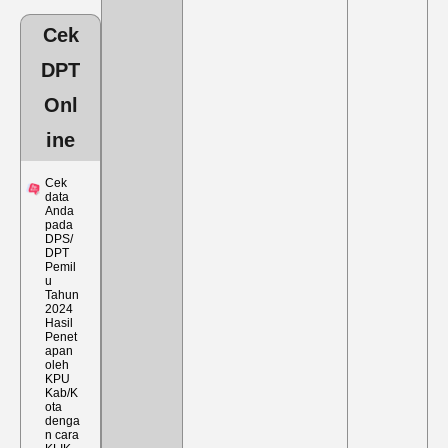
Cek
DPT
Onl
ine
Cek
data
Anda
pada
DPS/
DPT
Pemil
u
Tahun
2024
Hasil
Penet
apan
oleh
KPU
Kab/K
ota
denga
n cara