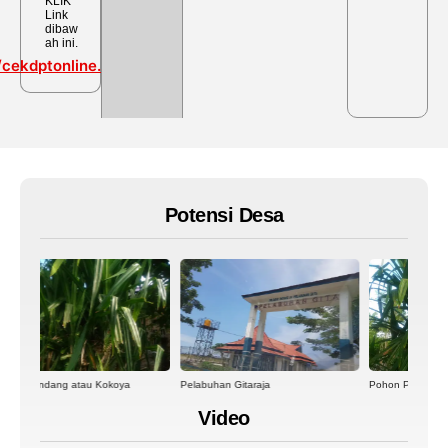
KLIK
Link
dibaw
ah ini.
/cekdptonline.kpu.go.id/
Potensi Desa
Pelabuhan Gitaraja
Pohon Pandang atau Kokoya
Video