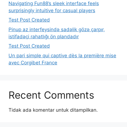
Navigating Fun88’s sleek interface feels
surprisingly intuitive for casual players
Test Post Created
Pinup az interfeysində sadəlik gözə çarpır,
istifadəçi rahatlığı ön plandadır
Test Post Created
Un pari simple qui captive dès la première mise
avec Corgibet France
Recent Comments
Tidak ada komentar untuk ditampilkan.