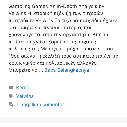
Gambling Games An In-Depth Analysis by
Velwins Η ιστορική εξέλιξη των τυχερών
παιχνιδιών Velwins Τα τυχερά παιχνίδια έχουν
μια μακρά και πλούσια ιστορία, που
χρονολογείται από την αρχαιότητα. Από τα
πρώτα παιχνίδια ζαριών στις αρχαίες
πολιτείες της Μεσογείου μέχρι τα καζίνο του
19ου αιώνα, η εξέλιξή τους αντικατοπτρίζει τις
κοινωνικές και πολιτισμικές αλλαγές.
Μπορείτε να …
Baca Selengkapnya
Berita
Velwins
Tinggalkan komentar