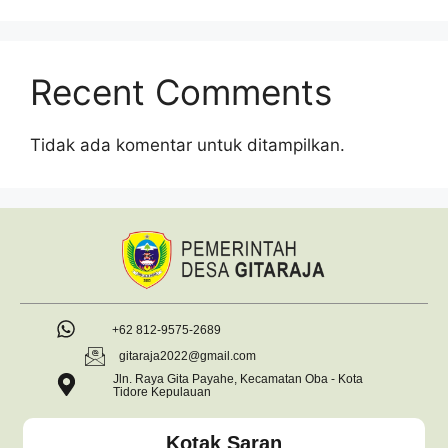
Recent Comments
Tidak ada komentar untuk ditampilkan.
+62 812-9575-2689
gitaraja2022@gmail.com
Jln. Raya Gita Payahe, Kecamatan Oba - Kota
Tidore Kepulauan
Kotak Saran